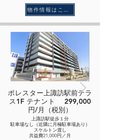
物件情報はこちらから
ポレスター上諏訪駅前テラ
ス1F テナント 299,000
店舗の前には車はお
円/月（税別）
上諏訪駅徒歩１分
駐車場なし（近隣に月極駐車場あり）
スケルトン渡し
共益費21,000円／月