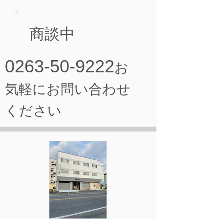
敷金 4ヶ月
専有面積 96.88㎡（29.3坪）
2019年11月完成
鉄筋コンクリート造
商談中
要保険加入
一般媒介
0263-50-9222
隣地商業施設（アーク諏訪）スーパー・
お
100円ショップなど
気軽にお問い合わせ
ください