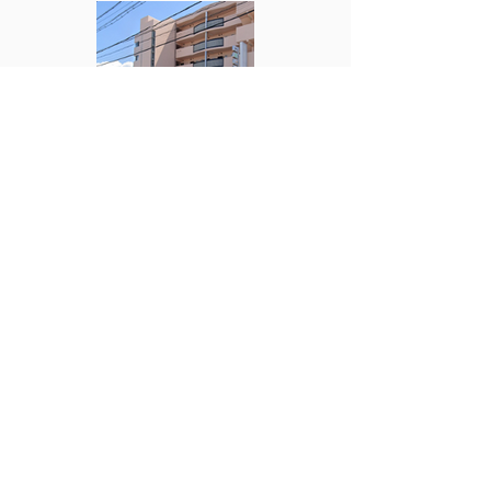
松本市駅近マンションロワ
ールモモセ
月額賃料395,100円（税別）
共益・管理費30,000円（税別）約43坪
駐車場4台賃料含む
敷金3ヶ月
松本駅近徒歩8分
成約済