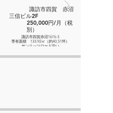
諏訪市四賀 赤沼
三信ビル2F
250,000円/月（税
別）
諏訪市四賀赤沼1676-3
専有面積 133.92㎡（約40,51坪）
サンリッツロード沿い
駐車場1台込み
事務所向き
敷金4ヶ月
共益費なし
礼金なし
要損保保険
一般媒介
1990年5月築
鉄骨造 2階部分/3階建