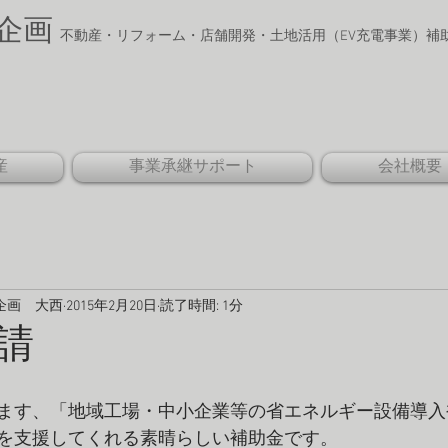
企画
​
不動産・リフォーム・店舗開発・土地活用
​（EV充電事業）
ion
産
事業承継サポート
会社概要
企画 大西
2015年2月20日
読了時間: 1分
請
ます、「地域工場・中小企業等の省エネルギー設備導入
を支援してくれる素晴らしい補助金です。 