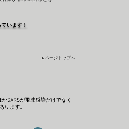
っています！
▲ページトップへ
かSARSが飛沫感染だけでなく
があります。