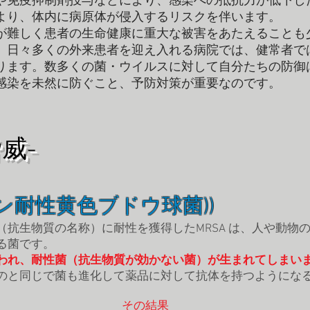
や免疫抑制剤投与などにより、感染への抵抗力が低下し
より、体内に病原体が侵入するリスクを伴います。
が難しく患者の生命健康に重大な被害をあたえることも
、日々多くの外来患者を迎え入れる病院では、健常者で
ります。数多くの菌・ウイルスに対して自分たちの防御
感染を未然に防ぐこと、予防対策が重要なのです。
威-
リン耐性黄色ブドウ球菌))
（抗生物質の名称）に耐性を獲得したMRSA は、人や動物
る菌です。
われ、耐性菌（抗生物質が効かない菌）が生まれてしまい
のと同じで菌も進化して薬品に対して抗体を持つようにな
その結果