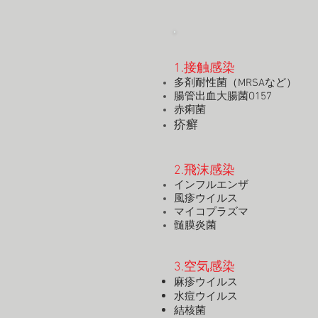
1.接触感染
多剤耐性菌（MRSAなど）
腸管出血大腸菌O1
赤痢菌
疥癬
2.飛沫感染
インフルエンザ
風疹ウイルス
マイコプラズマ
髄膜炎菌
3.空気感染
麻疹ウイルス
水痘ウイルス
結核菌