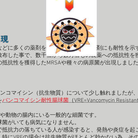
出現
などに多くの薬剤を使用することで、薬剤にも耐性を示
散布した事で、数千倍から数万倍もの農薬への抵抗性を
抵抗性を獲得したMRSAや種々の病原菌が出現しまし
すバンコマイシン（抗生物質）について少し触れましたが
を
バンコマイシン耐性腸球菌
（VRE=Vancomycin Resistant 
人や動物の腸内にいる一般的な細菌です。
球菌がいても病気になりません。
で抵抗力の落ちている人が感染すると、発熱や炎症を起
。特にVREの場合は抗生物質がほとんど効かない為、そ