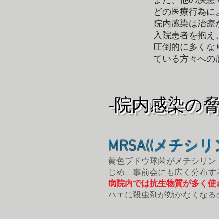
また、他の疾患
どの医療行為に
院内感染は治療
入院患者を抱え
圧倒的に多くな
ている方々への
-院内感染の脅
MRSA((メチシ
黄色ブドウ球菌がメチシリン
じめ、事前会にも広く分布す
病院内では抗生物質が多く使
ハエに殺虫剤が効かなくなる